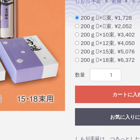
しも川 手延
素麺
ギ
200ｇ×５束. ¥1,728
200ｇ×６束. ¥2,052
200ｇ×10束. ¥3,402
200ｇ×12束. ¥4,050
200ｇ×15束. ¥5,076
200ｇ×18束. ¥6,372
数量
カートに入
お気に入りに
しも川手延は、つるっとした