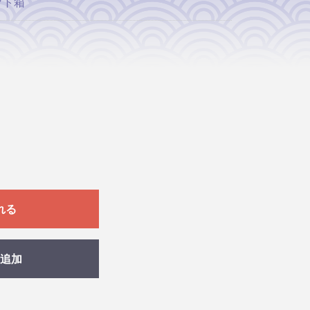
フト箱
れる
追加