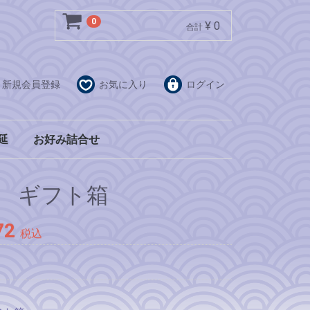
0
¥ 0
合計
新規会員登録
お気に入り
ログイン
延
お好み詰合せ
２０束入ダンボール
１束単位
ギフト箱
２０束入ダンボール
１束単位
ギフト箱
２０束入ダンボール
１束単位
ギフト箱
麺 ギフト箱
72
税込