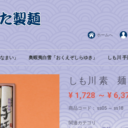
ホームへ
なまい」
奥蝦夷白雪「おくえぞしらゆき」
しも川 手
２０束入ダンボール
１束単位
ギフト箱
うどん
冷麦
素麺
20束入段ボール
1束単位
ギフト箱
20束入段ボール
1束単位
ギフト箱
20束入段ボール
1束単位
ギフト箱
うどん
冷麦
素麺
しも川 素 
¥ 1,728
～
¥ 6,3
商品コード：
ss05 ～ ss18
関連カテゴリ