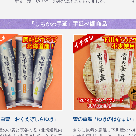
する「塩」や「油」の産地にもこだわりました。
＋
「しもかわ手延」手延べ麺 商品
夷白雪「おくえぞしらゆき」
雪の華舞「ゆきのはなまい」
産の小麦と宗谷の塩（北海道稚内
さらに原料を厳選し下川産のハ
菜種油（北海道滝川産）とすべて
小麦を使用しました。 また、宗