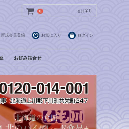
¥ 0
0
合計
新規会員登録
お気に入り
ログイン
延
お好み詰合せ
２０束入ダンボール
１束単位
ギフト箱
２０束入ダンボール
１束単位
ギフト箱
２０束入ダンボール
１束単位
ギフト箱