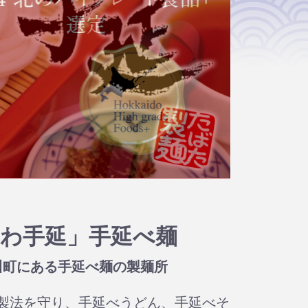
わ手延」手延べ麺
川町にある手延べ麺の製麺所
製法を守り、手延べうどん、手延べそ