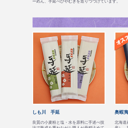
ーめん、手延べひやむぎを造りつづけています。
しも川 手延
奥蝦
良質の小麦粉と塩・水を原料に手述べ技
北海道
法で熟成を重ねながら職人が丹精込めて
産）、