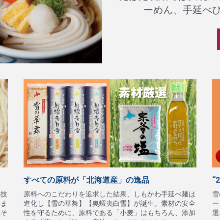
ーめん、手延べ
すべての原料が「北海道産」の逸品
“
べ技
原料へのこだわりを追求した結果、しもかわ手延べ麺は
雪
いま
進化し【雪の華舞】【奥蝦夷白雪】が誕生。素材の安全
ー
べそ
性を守るために、原料である「小麦」はもちろん、添加
選