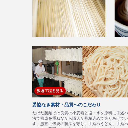
妥協なき素材・品質へのこだわり
たばた製麺では良質の小麦粉と塩・水を原料に手述
法で熟成を重ねながら職人が丹精込めて造りあげて
す。愚直に伝統の製法を守り、手延べうどん、手延