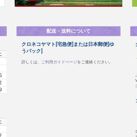
配送・送料について
クロネコヤマト[宅急便]または日本郵便[ゆ
うパック]
土
1
詳しくは、
ご利用ガイドページ
をご連絡ください。
8
5
2
9
土
5
2