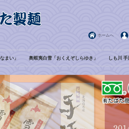
ホームへ
なまい」
奥蝦夷白雪「おくえぞしらゆき」
しも川 手
２０束入ダンボール
１束単位
ギフト箱
うどん
冷麦
素麺
20束入段ボール
1束単位
ギフト箱
20束入段ボール
1束単位
ギフト箱
20束入段ボール
1束単位
ギフト箱
うどん
冷麦
素麺