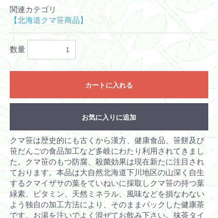
関連カテゴリ
【北海道クマ笹商品】
数量
カートに入れる
お気に入りに追加
クマ笹は歴史的にも古くから漢方、健康食品、笹餅及び
笹だんごの食品加工など多岐にわたり利用されてきまし
た。クマ笹のもつ防腐、殺菌効果は現在新たに注目され
ております。本品は大自然北海道下川地区の山深く自生
するクマイザサの葉をていねいに採取しクマ笹の持つ葉
緑素、ビタミン、天然ミネラル、風味などを損なわない
よう独自の加工方法により、そのままパックした健康茶
です。お湯を注いでよく混ぜてお飲み下さい。抹茶タイ