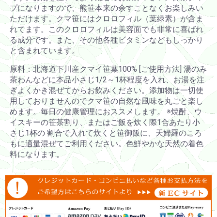
プになりますので、熊笹本来の余すことなくお楽しみい
お買い物を続ける
カートへ進む
ただけます。クマ笹にはクロロフィル（葉緑素）が含ま
れてます。このクロロフィルは美容面でも非常に喜ばれ
る成分です。また、その他各種ビタミンなどもしっかり
と含まれています。
原料：北海道下川産クマイ笹葉100% [ご使用方法] 湯のみ
茶わんなどに本品小さじ1/2～1杯程度を入れ、お湯を注
ぎよくかき混ぜてからお飲みください。添加物は一切使
用しておりませんのでクマ笹の自然な風味を丸ごと楽し
めます。毎日の健康管理におススメします。 ※焼酎、ウ
イスキーの笹茶割り、またはご飯を炊く際1合あたり小
さじ1杯の 割合で入れて炊くと笹御飯に、天婦羅のころ
もに適量混ぜてご利用ください。色鮮やかな天然の着色
料になります。