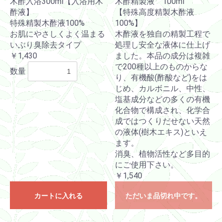
木酢入浴300ml【入浴用木
木酢精製液 100ml
酢液】
【特殊高度精製木酢液
特殊精製木酢液100%
100%】
お肌にやさしくよく温まる
木酢液を独自の精製工程で
いぶり臭除去タイプ
処理し安全な液体に仕上げ
￥1,430
ました。本品の成分は複雑
で200種以上のものからな
数量
り、有機酸(酢酸など)をは
じめ、カルボニル、中性、
塩基成分などの多くの有機
化合物で構成され、化学合
成ではつくりだせない天然
の液体(樹木エキス)といえ
ます。
消臭、植物活性など多目的
にご使用下さい。
￥1,540
カートに入れる
ただいま品切れ中です。