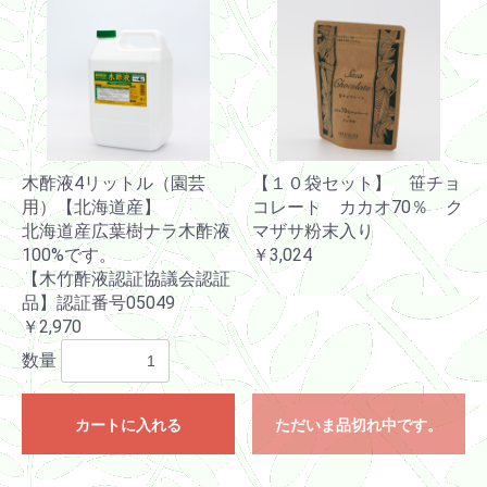
木酢液4リットル（園芸
【１０袋セット】 笹チョ
用）【北海道産】
コレート カカオ70％ ク
北海道産広葉樹ナラ木酢液
マザサ粉末入り
100%です。
￥3,024
【木竹酢液認証協議会認証
品】認証番号05049
￥2,970
数量
カートに入れる
ただいま品切れ中です。