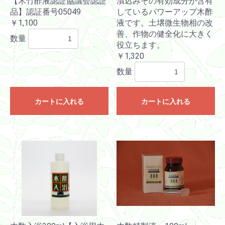
【木竹酢液認証協議会認証
漬込みその有効成分が含有
品】認証番号05049
しているパワーアップ木酢
￥1,100
液です。土壌微生物相の改
善、作物の健全化に大きく
数量
役立ちます。
￥1,320
数量
カートに入れる
カートに入れる