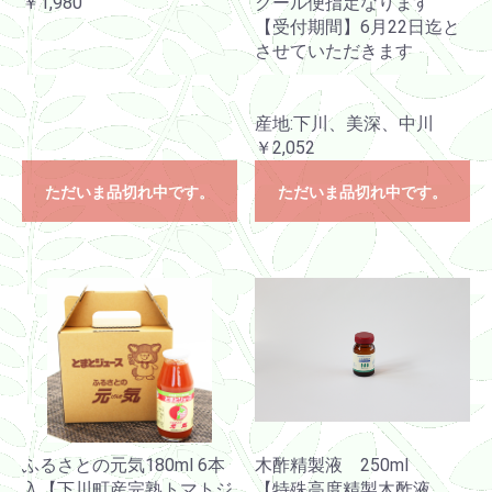
￥1,980
クール便指定なります
【受付期間】6月22日迄と
させていただきます
産地:下川、美深、中川
￥2,052
ただいま品切れ中です。
ただいま品切れ中です。
ふるさとの元気180ml 6本
木酢精製液 250ml
入【下川町産完熟トマトジ
【特殊高度精製木酢液