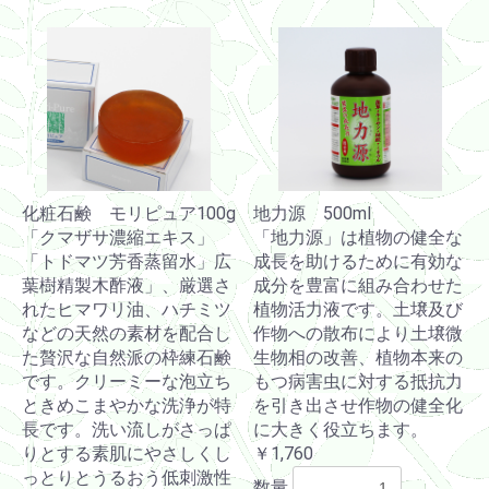
化粧石鹸 モリピュア100g
地力源 500ml
「クマザサ濃縮エキス」
「地力源」は植物の健全な
「トドマツ芳香蒸留水」広
成長を助けるために有効な
葉樹精製木酢液」、厳選さ
成分を豊富に組み合わせた
れたヒマワリ油、ハチミツ
植物活力液です。土壌及び
などの天然の素材を配合し
作物への散布により土壌微
た贅沢な自然派の枠練石鹸
生物相の改善、植物本来の
です。クリーミーな泡立ち
もつ病害虫に対する抵抗力
ときめこまやかな洗浄が特
を引き出させ作物の健全化
長です。洗い流しがさっぱ
に大きく役立ちます。
りとする素肌にやさしくし
￥1,760
っとりとうるおう低刺激性
数量