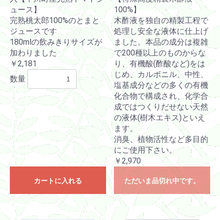
ュース】
100%】
完熟桃太郎100%のとまと
木酢液を独自の精製工程で
ジュースです
処理し安全な液体に仕上げ
180mlの飲みきりサイズが
ました。本品の成分は複雑
加わりました
で200種以上のものからな
￥2,181
り、有機酸(酢酸など)をは
じめ、カルボニル、中性、
数量
塩基成分などの多くの有機
化合物で構成され、化学合
成ではつくりだせない天然
の液体(樹木エキス)といえ
ます。
消臭、植物活性など多目的
にご使用下さい。
￥2,970
カートに入れる
ただいま品切れ中です。