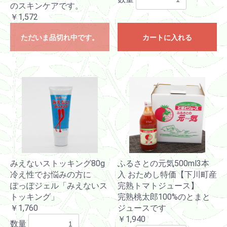
のスキンケアです。
￥1,572
ただいま品切れ中です。
カートに入れる
みえないストッキング80g
ふるさとの元気500ml3本
冷え性でお悩みの方に
入 おためし特価【下川町産
ぽっぽジェル「みえないス
完熟トマトジュース】
トッキング」
完熟桃太郎100%のとまと
￥1,760
ジュースです
￥1,940
数量