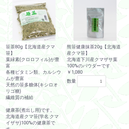
笹茶80g【北海道産クマ
熊笹健康抹茶20g【北海道
笹】
産クマ笹】
葉緑素(クロロフィル)が豊
北海道下川産クマザサ葉
富
100%のパウダーです
各種ビタミン類、カルシウ
￥1,080
ムが豊富
数量
天然の笹多糖体(キシロオ
リゴ糖)
繊維質の補給
健康茶(煮出し用)です。
北海道産クマ笹(学名:クマ
イザサ)100%の健康茶で