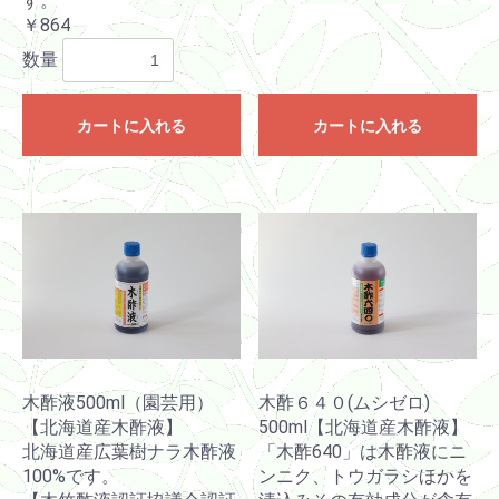
す。
￥864
数量
カートに入れる
カートに入れる
木酢液500ml（園芸用）
木酢６４０(ムシゼロ)
【北海道産木酢液】
500ml【北海道産木酢液】
北海道産広葉樹ナラ木酢液
「木酢640」は木酢液にニ
100%です。
ンニク、トウガラシほかを